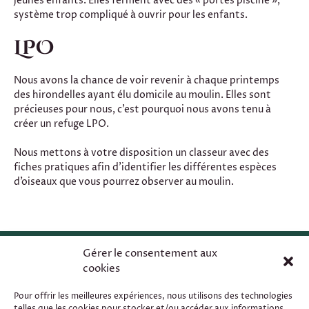
jeunes enfants. Elles ferment avec des « portes piscine »,
système trop compliqué à ouvrir pour les enfants.
LPO
Nous avons la chance de voir revenir à chaque printemps
des hirondelles ayant élu domicile au moulin. Elles sont
précieuses pour nous, c’est pourquoi nous avons tenu à
créer un refuge LPO.
Nous mettons à votre disposition un classeur avec des
fiches pratiques afin d’identifier les différentes espèces
d’oiseaux que vous pourrez observer au moulin.
Gérer le consentement aux
cookies
Pour offrir les meilleures expériences, nous utilisons des technologies
telles que les cookies pour stocker et/ou accéder aux informations