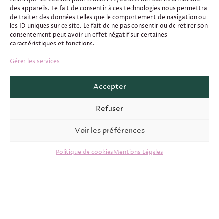
Gîte de groupe et salle de réception situés sur la commune
des appareils. Le fait de consentir à ces technologies nous permettra
de Marnay, à 20 minutes de
de traiter des données telles que le comportement de navigation ou
Poitiers
les ID uniques sur ce site. Le fait de ne pas consentir ou de retirer son
consentement peut avoir un effet négatif sur certaines
caractéristiques et fonctions.
Gérer les services
Accepter
Téléphone
Adresse
Refuser
05.49.36.01.01
Lieudit le Moulin de
Voir les préférences
06.03.12.10.43
Trancart
86160 Marnay
Politique de cookies
Mentions Légales
E-mail